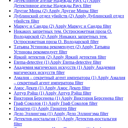
Детективное ателье Надежды Раух (2)
Apply
Детективное ателье Надежды Раух filter
Другие Миры (2)
Apply Другие Миры filter
Дублинский отдел убийств (2)
Apply Дублинский отдел
убийств filter
Маркус и Сандра (2)
Apply Маркус и Сандра filter
Никаких запретных тем. Остросюжетная проза О.
Володарской (2)
Apply Никаких запретных тем.
Остросюжетная проза О. Володарской filter
Татьяна Устинова рекомендует (2)
Apply Татьяна
Устинова рекомендует filter
Яркий детектив (2)
Apply Яркий детектив filter
Eterna-detective (1)
Apply Eterna-detective filter
Академия магических искусств (1)
Apply Академия
магических искусств filter
Амалия – секретный агент императора (1)
Apply Амалия
– секретный агент императора filter
Амос Декер (1)
Apply Амос Декер filter
Артур Рэйш (1)
Apply Артур Рэйш filter
Виктория Берсенева (1)
Apply Виктория Берсенева filter
Граф Соколов (1)
Apply Граф Соколов filter
Гроштер (1)
Apply Гроштер filter
Дело Эллингэма (1)
Apply Дело Эллингэма filter
Детектив-ностальгия (1)
Apply Детектив-ностальгия
filter