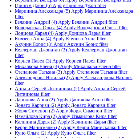
Гришэм Джон (5)
Apply Гришэм Джон filter
Маринина Александра (5)
Apply Маринина Александра
filter
Белянин Андрей (4)
Apply Белянин Андрей filter
Володарская Ольга (4)
Apply Володарская Ольга filter
Донцова Дарья (4)
Apply Донцова Дарья filter
Князева Анна (4)
Apply Князева Анна filter
Акунин Борис (3)
Apply Акунин Борис filter
Келлерман Джонатан (3)
Apply Келлерман Джонатан
filter
Корнев Павел (3)
Apply Корнев Павел filter
Михалкова Елена (3)
Apply Михалкова Елена filter
Степанова Татьяна (3)
Apply Степанова Татьяна filter
Александрова Наталья (2)
Apply Александрова Наталья
filter
Анна и Сергей Литвиновы (2)
Apply Анна и Сергей
Литвиновы filter
Данилова Анна (2)
Apply Данилова Анна filter
Донато Карризи (2)
Apply Донато Карризи filter
Жорж Сименон (2)
Apply Жорж Сименон filter
Измайлова Кира (2)
Apply Измайлова Кира filter
Калинина Дарья (2)
Apply Калинина Дарья filter
Керри Манискалко (2)
Apply Керри Манискалко filter
Куно Ольга (2)
Apply Куно Ольга filter