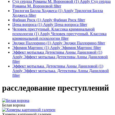
Суд сердца Романы М. Вороновой (1)
Apply Суд сердца
Романы М. Вороновой filter
Трилогия Билла Ходжеса (1)
Apply Трилогия Билла
Ходжеса filter
Фабиан Риск (1)
Apply Фабиан Риск filter
Цена вопроса (1)
Apply Цена вопроса filter
Человек преступный. Классика криминальной
психологии (1)
Apply Человек преступный. Классика
криминальной психологии filter
Энджи Паллорино (1)
Apply Энджи Паллорино filter
Эфимия Мартинс (1)
Apply Эфимия Мартинс filter
Эффект мотылька Детективы Анны Даниловой (1)
Apply Эффект мотылька Детективы Анны Даниловой
filter
Эффект мотылька. Детективы Анны Даниловой (1)
Apply Эффект мотылька. Детективы Анны Даниловой
filter
расследование преступлений
Белая ворона
Химеры картинной галереи