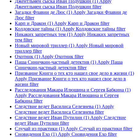
Джентльмен сыска Иван Подушкин (1)
Apply
Джентльмен сыска Иван Подушкин filter
Загадки Флавии де Люс (1)
Apply Загадки Флавии де
Люс filter
Карп и Дракон (1)
Apply Карп и Дракон filter
Колдовские тайны (1)
Apply Колдовские тайны filter
Никаких запретных тем (1)
Apply Никаких запретных
тем filter
Новый мировой триллер (1)
Apply Новый мировой
триллер filter
Охотник (1)
Apply Охотник filter
Паша Синичкин-частный детектив (1)
Apply Паша
Синичкин-частный детектив filter
Призвание Книги о тех кто нашел свое дело в жизни (1)
Apply Призвание Книги о тех кто нашел свое дело в
жизни filter
Расследования Макара Илюшина и Сергея Бабкина (1)
Apply Расследования Макара Илюшина и Сергея
Бабкина filter
Следствие ведет Василиса Селезнева (1)
Apply
Следствие ведет Василиса Селезнева filter
Следствие ведет Иван Путилин (1)
Apply Следствие
ведет Иван Путилин filter
Случай из практики (1)
Apply Случай из практики filter
Сновидения Ехо (1)
Apply Сновидения Ехо filter