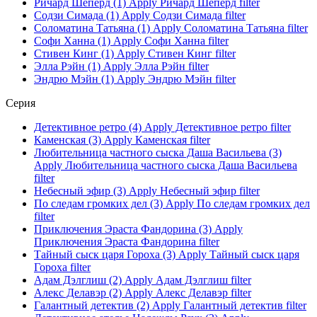
Ричард Шеперд (1)
Apply Ричард Шеперд filter
Содзи Симада (1)
Apply Содзи Симада filter
Соломатина Татьяна (1)
Apply Соломатина Татьяна filter
Софи Ханна (1)
Apply Софи Ханна filter
Стивен Кинг (1)
Apply Стивен Кинг filter
Элла Рэйн (1)
Apply Элла Рэйн filter
Эндрю Мэйн (1)
Apply Эндрю Мэйн filter
Серия
Детективное ретро (4)
Apply Детективное ретро filter
Каменская (3)
Apply Каменская filter
Любительница частного сыска Даша Васильева (3)
Apply Любительница частного сыска Даша Васильева
filter
Небесный эфир (3)
Apply Небесный эфир filter
По следам громких дел (3)
Apply По следам громких дел
filter
Приключения Эраста Фандорина (3)
Apply
Приключения Эраста Фандорина filter
Тайный сыск царя Гороха (3)
Apply Тайный сыск царя
Гороха filter
Адам Дэлглиш (2)
Apply Адам Дэлглиш filter
Алекс Делавэр (2)
Apply Алекс Делавэр filter
Галантный детектив (2)
Apply Галантный детектив filter