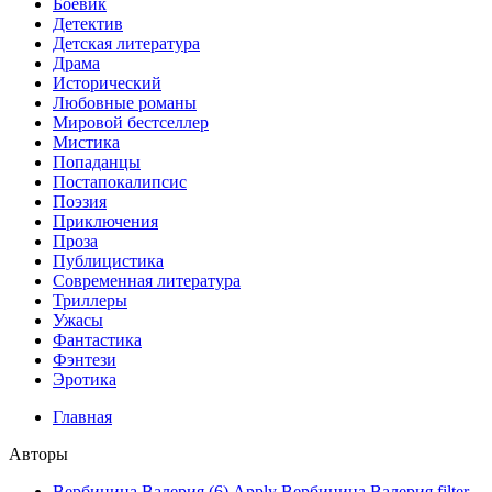
Боевик
Детектив
Детская литература
Драма
Исторический
Любовные романы
Мировой бестселлер
Мистика
Попаданцы
Постапокалипсис
Поэзия
Приключения
Проза
Публицистика
Современная литература
Триллеры
Ужасы
Фантастика
Фэнтези
Эротика
Главная
Авторы
Вербинина Валерия (6)
Apply Вербинина Валерия filter