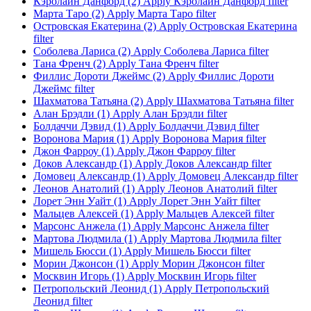
Кэролайн Данфорд (2)
Apply Кэролайн Данфорд filter
Марта Таро (2)
Apply Марта Таро filter
Островская Екатерина (2)
Apply Островская Екатерина
filter
Соболева Лариса (2)
Apply Соболева Лариса filter
Тана Френч (2)
Apply Тана Френч filter
Филлис Дороти Джеймс (2)
Apply Филлис Дороти
Джеймс filter
Шахматова Татьяна (2)
Apply Шахматова Татьяна filter
Алан Брэдли (1)
Apply Алан Брэдли filter
Болдаччи Дэвид (1)
Apply Болдаччи Дэвид filter
Воронова Мария (1)
Apply Воронова Мария filter
Джон Фарроу (1)
Apply Джон Фарроу filter
Доков Александр (1)
Apply Доков Александр filter
Домовец Александр (1)
Apply Домовец Александр filter
Леонов Анатолий (1)
Apply Леонов Анатолий filter
Лорет Энн Уайт (1)
Apply Лорет Энн Уайт filter
Мальцев Алексей (1)
Apply Мальцев Алексей filter
Марсонс Анжела (1)
Apply Марсонс Анжела filter
Мартова Людмила (1)
Apply Мартова Людмила filter
Мишель Бюсси (1)
Apply Мишель Бюсси filter
Морин Джонсон (1)
Apply Морин Джонсон filter
Москвин Игорь (1)
Apply Москвин Игорь filter
Петропольский Леонид (1)
Apply Петропольский
Леонид filter