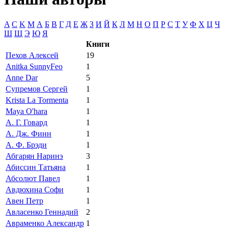
A
C
K
M
А
Б
В
Г
Д
Е
Ж
З
И
Й
К
Л
М
Н
О
П
Р
С
Т
У
Ф
Х
Ц
Ч
Ш
Щ
Э
Ю
Я
Книги
Пехов Алексей
19
Anitka SunnyFeo
1
Anne Dar
5
Cупремов Сергей
1
Krista La Tormenta
1
Maya O'hara
1
А. Г. Говард
1
А. Дж. Финн
1
А. Ф. Брэди
1
Абгарян Наринэ
3
Абиссин Татьяна
1
Абсолют Павел
1
Авдюхина Софи
1
Авен Петр
1
Авласенко Геннадий
2
Авраменко Александр
1