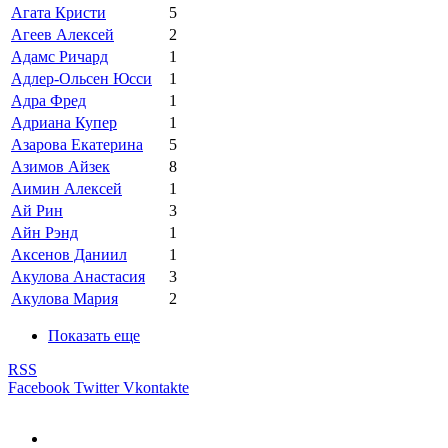
Агата Кристи
5
Агеев Алексей
2
Адамс Ричард
1
Адлер-Ольсен Юсси
1
Адра Фред
1
Адриана Купер
1
Азарова Екатерина
5
Азимов Айзек
8
Аимин Алексей
1
Ай Рин
3
Айн Рэнд
1
Аксенов Даниил
1
Акулова Анастасия
3
Акулова Мария
2
Показать еще
RSS
Facebook
Twitter
Vkontakte