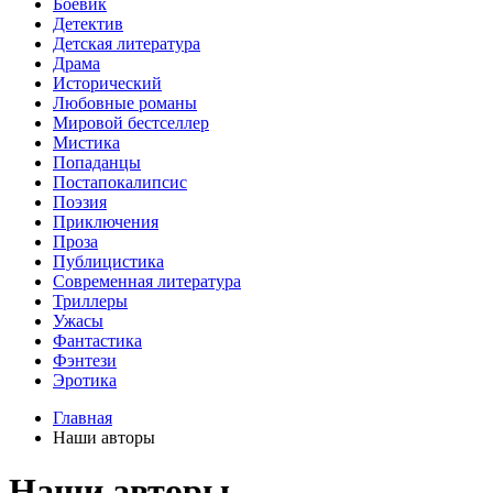
Боевик
Детектив
Детская литература
Драма
Исторический
Любовные романы
Мировой бестселлер
Мистика
Попаданцы
Постапокалипсис
Поэзия
Приключения
Проза
Публицистика
Современная литература
Триллеры
Ужасы
Фантастика
Фэнтези
Эротика
Главная
Наши авторы
Наши авторы