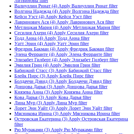
Литвиновы filter
Валиуллин Ринат (4)
Apply Валиуллин Ринат filter
Волгина Надежда (4)
Apply Волгина Надежда filter
Кейси Уэст (4)
Apply Кейси Уэст filter
Лавринович Ася (4)
Apply Лавринович Ася filter
Метлицкая Мария (4)
Apply Метлицкая Мария filter
Сесилия Ахерн (4)
Apply Сесилия Ахерн filter
Тодд Анна (4)
Apply Тодд Анна filter
Уатт Эрин (4)
Apply Уатт Эрин filter
Фредрик Бакман (4)
Apply Фредрик Бакман filter
Элена Ферранте (4)
Apply Элена Ферранте filter
Элизабет Гилберт (4)
Apply Элизабет Гилберт filter
Эмилия Грин (4)
Apply Эмилия Грин filter
Бабицкий Стасс (3)
Apply Бабицкий Стасс filter
Блейк Пирс (3)
Apply Блейк Пирс filter
Болдаччи Дэвид (3)
Apply Болдаччи Дэвид filter
Донцова Дарья (3)
Apply Донцова Дарья filter
Князева Анна (3)
Apply Князева Анна filter
Кова Дарья (3)
Apply Кова Дарья filter
Лина Мур (3)
Apply Лина Мур filter
Лорет Энн Уайт (3)
Apply Лорет Энн Уайт filter
Мясникова Ирина (3)
Apply Мясникова Ирина filter
Островская Екатерина (3)
Apply Островская Екатерина
filter
Рю Мураками (3)
Apply Рю Мураками filter