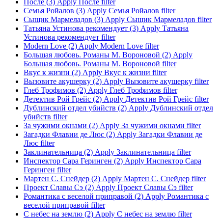
После (3)
Apply После filter
Семья Ройалов (3)
Apply Семья Ройалов filter
Сыщик Мармеладов (3)
Apply Сыщик Мармеладов filter
Татьяна Устинова рекомендует (3)
Apply Татьяна
Устинова рекомендует filter
Modern Love (2)
Apply Modern Love filter
Большая любовь. Романы М. Вороновой (2)
Apply
Большая любовь. Романы М. Вороновой filter
Вкус к жизни (2)
Apply Вкус к жизни filter
Вызовите акушерку (2)
Apply Вызовите акушерку filter
Глеб Трофимов (2)
Apply Глеб Трофимов filter
Детектив Рой Грейс (2)
Apply Детектив Рой Грейс filter
Дублинский отдел убийств (2)
Apply Дублинский отдел
убийств filter
За чужими окнами (2)
Apply За чужими окнами filter
Загадки Флавии де Люс (2)
Apply Загадки Флавии де
Люс filter
Заклинательница (2)
Apply Заклинательница filter
Инспектор Сара Геринген (2)
Apply Инспектор Сара
Геринген filter
Мартен С. Снейдер (2)
Apply Мартен С. Снейдер filter
Проект Славы Сэ (2)
Apply Проект Славы Сэ filter
Романтика с веселой приправой (2)
Apply Романтика с
веселой приправой filter
С небес на землю (2)
Apply С небес на землю filter