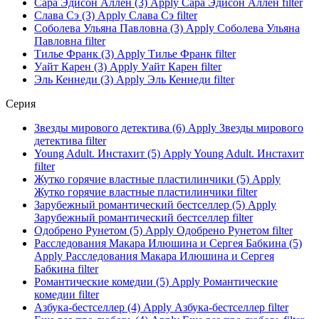
Сара Эдисон Аллен (3)
Apply Сара Эдисон Аллен filter
Слава Сэ (3)
Apply Слава Сэ filter
Соболева Ульяна Павловна (3)
Apply Соболева Ульяна
Павловна filter
Тилье Франк (3)
Apply Тилье Франк filter
Уайт Карен (3)
Apply Уайт Карен filter
Эль Кеннеди (3)
Apply Эль Кеннеди filter
Серия
Звезды мирового детектива (6)
Apply Звезды мирового
детектива filter
Young Adult. Инстахит (5)
Apply Young Adult. Инстахит
filter
Жутко горячие властные пластилинчики (5)
Apply
Жутко горячие властные пластилинчики filter
Зарубежный романтический бестселлер (5)
Apply
Зарубежный романтический бестселлер filter
Одобрено Рунетом (5)
Apply Одобрено Рунетом filter
Расследования Макара Илюшина и Сергея Бабкина (5)
Apply Расследования Макара Илюшина и Сергея
Бабкина filter
Романтические комедии (5)
Apply Романтические
комедии filter
Азбука-бестселлер (4)
Apply Азбука-бестселлер filter