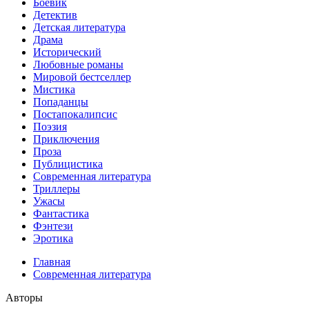
Боевик
Детектив
Детская литература
Драма
Исторический
Любовные романы
Мировой бестселлер
Мистика
Попаданцы
Постапокалипсис
Поэзия
Приключения
Проза
Публицистика
Современная литература
Триллеры
Ужасы
Фантастика
Фэнтези
Эротика
Главная
Современная литература
Авторы