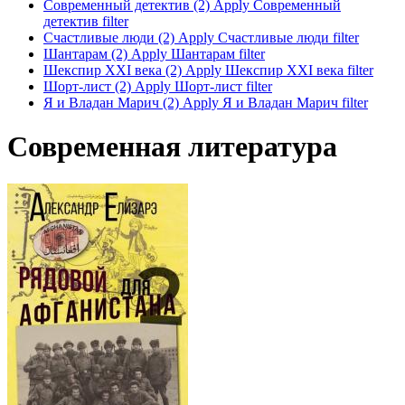
Современный детектив (2)
Apply Современный
детектив filter
Счастливые люди (2)
Apply Счастливые люди filter
Шантарам (2)
Apply Шантарам filter
Шекспир XXI века (2)
Apply Шекспир XXI века filter
Шорт-лист (2)
Apply Шорт-лист filter
Я и Владан Марич (2)
Apply Я и Владан Марич filter
Современная литература