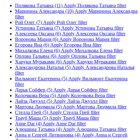
Полякова Татьяна (11)
Apply Полякова Татьяна filter
Маринина Александра (10)
Apply Маринина Александра
filter
Рой Олег (7)
Apply Рой Олег filter
Устинова Татьяна (7)
Apply Устинова Татьяна filter
Алексеева Оксана (6)
Apply Алексеева Оксана filter
Воронова Мария (6)
Apply Воронова Мария filter
Егорова Яна (6)
Apply Егорова Яна filter
Михалкова Елена (6)
Apply Михалкова Елена filter
Орлова Тальяна (6)
Apply Орлова Тальяна filter
Харуки Мураками (6)
Apply Харуки Мураками filter
Александрова Наталья (5)
Apply Александрова Наталья
filter
Вильмонт Екатерина (5)
Apply Вильмонт Екатерина
filter
Дарья Сойфер (5)
Apply Дарья Сойфер filter
Колочкова Вера (5)
Apply Колочкова Вера filter
Лайза Джуэлл (5)
Apply Лайза Джуэлл filter
Мартова Людмила (5)
Apply Мартова Людмила filter
Стелла Грей (5)
Apply Стелла Грей filter
Трауб Маша (5)
Apply Трауб Маша filter
Anne Dar (4)
Apply Anne Dar filter
Алюшина Татьяна (4)
Apply Алюшина Татьяна filter
Анна и Сергей Литвиновы (4)
Apply Анна и Сергей