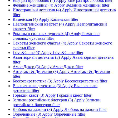
Еще раз про любовь (4)
Apply Еще раз про любовь filter
Желание женщины (4)
Apply Желание женщины filter
Иностранный детектив (4)
Apply Иностранный детектив
filter
Каменская (4)
Apply Каменская filter
Неаполитанский квартет (4)
Apply Неаполитанский
квартет filter
Романы о сильных чувствах (4)
Apply Романы о
сильных чувствах filter
Секреты женского счастья (4)
Apply Секреты женского
счастья filter
Love&Game (3)
Apply Love&Game filter
Авантюрный детектив (3)
Apply Авантюрный детектив
filter
Амос Декер (3)
Apply Амос Декер filter
Артефакт & Детектив (3)
Apply Артефакт & Детектив
filter
Боссосекретастика (3)
Apply Боссосекретастика filter
Высшая лига детектива (3)
Apply Высшая лига
детектива filter
Горький квест (3)
Apply Горький квест filter
Записки российских блогеров (3)
Apply Записки
российских блогеров filter
Любовь на ладони (3)
Apply Любовь на ладони filter
Обреченные (3)
Apply Обреченные filter