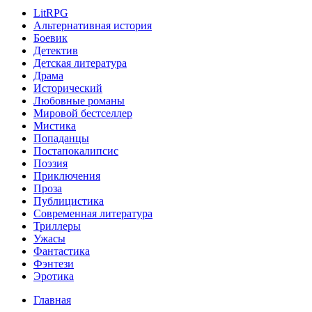
LitRPG
Альтернативная история
Боевик
Детектив
Детская литература
Драма
Исторический
Любовные романы
Мировой бестселлер
Мистика
Попаданцы
Постапокалипсис
Поэзия
Приключения
Проза
Публицистика
Современная литература
Триллеры
Ужасы
Фантастика
Фэнтези
Эротика
Главная