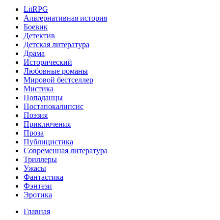
LitRPG
Альтернативная история
Боевик
Детектив
Детская литература
Драма
Исторический
Любовные романы
Мировой бестселлер
Мистика
Попаданцы
Постапокалипсис
Поэзия
Приключения
Проза
Публицистика
Современная литература
Триллеры
Ужасы
Фантастика
Фэнтези
Эротика
Главная