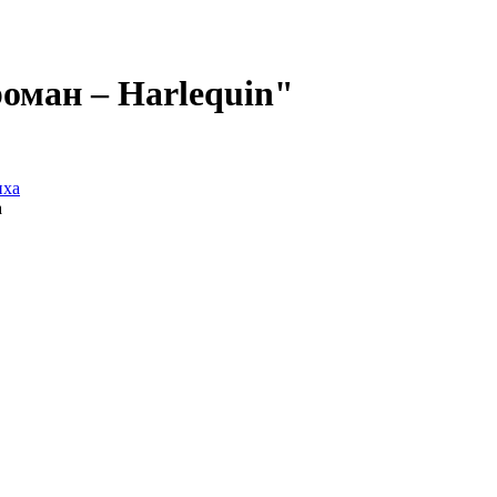
оман – Harlequin"
а