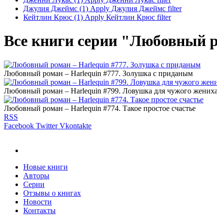
Джулия Джеймс (1)
Apply Джулия Джеймс filter
Кейтлин Крюс (1)
Apply Кейтлин Крюс filter
Все книги серии "Любовный р
Любовный роман – Harlequin #777. Золушка с приданым
Любовный роман – Harlequin #799. Ловушка для чужого жених
Любовный роман – Harlequin #774. Такое простое счастье
RSS
Facebook
Twitter
Vkontakte
Новые книги
Авторы
Серии
Отзывы о книгах
Новости
Контакты