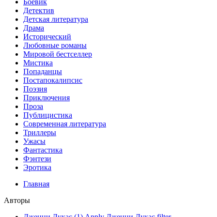
Боевик
Детектив
Детская литература
Драма
Исторический
Любовные романы
Мировой бестселлер
Мистика
Попаданцы
Постапокалипсис
Поэзия
Приключения
Проза
Публицистика
Современная литература
Триллеры
Ужасы
Фантастика
Фэнтези
Эротика
Главная
Авторы
Дженни Лукас (1)
Apply Дженни Лукас filter