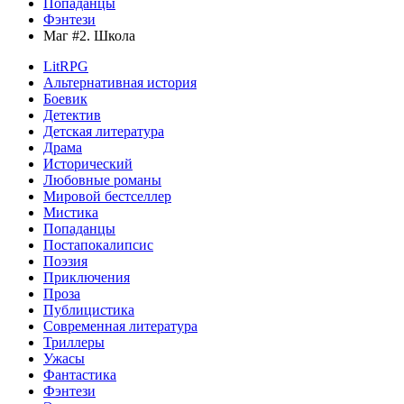
Попаданцы
Фэнтези
Маг #2. Школа
LitRPG
Альтернативная история
Боевик
Детектив
Детская литература
Драма
Исторический
Любовные романы
Мировой бестселлер
Мистика
Попаданцы
Постапокалипсис
Поэзия
Приключения
Проза
Публицистика
Современная литература
Триллеры
Ужасы
Фантастика
Фэнтези