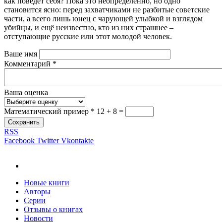
как поведёт себя? Пока это неопределённо, но одно
становится ясно: перед захватчиками не разбитые советские
части, а всего лишь юнец с чарующей улыбкой и взглядом
убийцы, и ещё неизвестно, кто из них страшнее –
отступающие русские или этот молодой человек.
Ваше имя
Комментарий
*
Ваша оценка
Математический пример
*
12 + 8 =
Сохранить
RSS
Facebook
Twitter
Vkontakte
Новые книги
Авторы
Серии
Отзывы о книгах
Новости