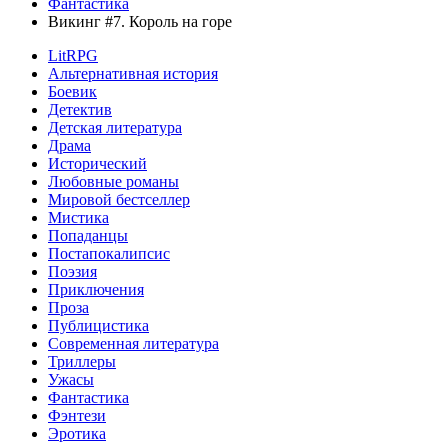
Фантастика
Викинг #7. Король на горе
LitRPG
Альтернативная история
Боевик
Детектив
Детская литература
Драма
Исторический
Любовные романы
Мировой бестселлер
Мистика
Попаданцы
Постапокалипсис
Поэзия
Приключения
Проза
Публицистика
Современная литература
Триллеры
Ужасы
Фантастика
Фэнтези
Эротика