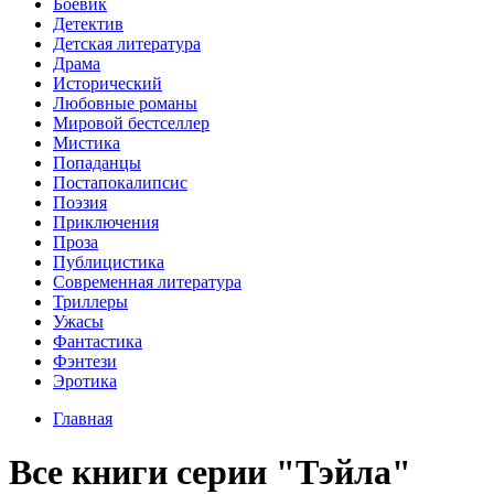
Боевик
Детектив
Детская литература
Драма
Исторический
Любовные романы
Мировой бестселлер
Мистика
Попаданцы
Постапокалипсис
Поэзия
Приключения
Проза
Публицистика
Современная литература
Триллеры
Ужасы
Фантастика
Фэнтези
Эротика
Главная
Все книги серии "Тэйла"