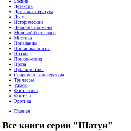
Боевик
Детектив
Детская литература
Драма
Исторический
Любовные романы
Мировой бестселлер
Мистика
Попаданцы
Постапокалипсис
Поэзия
Приключения
Проза
Публицистика
Современная литература
Триллеры
Ужасы
Фантастика
Фэнтези
Эротика
Главная
Все книги серии "Шатун"