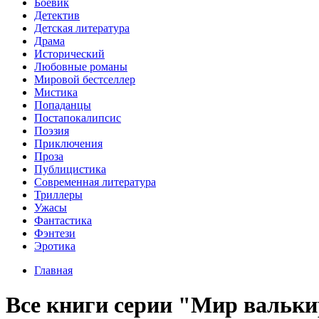
Боевик
Детектив
Детская литература
Драма
Исторический
Любовные романы
Мировой бестселлер
Мистика
Попаданцы
Постапокалипсис
Поэзия
Приключения
Проза
Публицистика
Современная литература
Триллеры
Ужасы
Фантастика
Фэнтези
Эротика
Главная
Все книги серии "Мир вальк