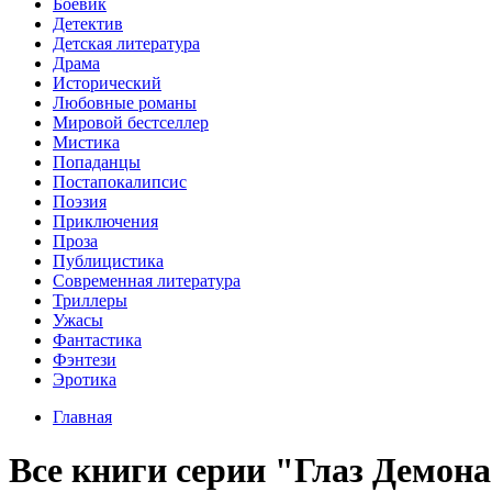
Боевик
Детектив
Детская литература
Драма
Исторический
Любовные романы
Мировой бестселлер
Мистика
Попаданцы
Постапокалипсис
Поэзия
Приключения
Проза
Публицистика
Современная литература
Триллеры
Ужасы
Фантастика
Фэнтези
Эротика
Главная
Все книги серии "Глаз Демон