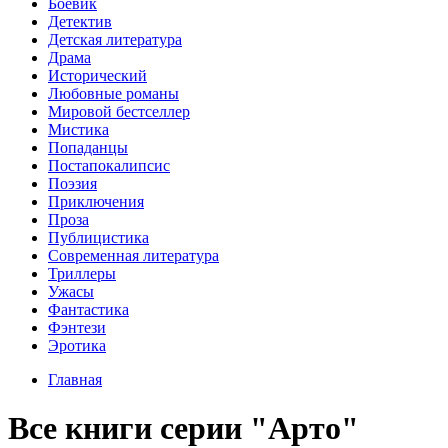
Боевик
Детектив
Детская литература
Драма
Исторический
Любовные романы
Мировой бестселлер
Мистика
Попаданцы
Постапокалипсис
Поэзия
Приключения
Проза
Публицистика
Современная литература
Триллеры
Ужасы
Фантастика
Фэнтези
Эротика
Главная
Все книги серии "Арто"