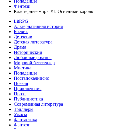
Попаданцы
Фэнтези
Кластерные миры #1. Огненный король
LitRPG
Альтернативная история
Боевик
Детектив
Детская литература
Драма
Исторический
Любовные романы
Мировой бестселлер
Мистика
Попаданцы
Постапокалипсис
Поэзия
Приключения
Проза
Публицистика
Современная литература
Триллеры
Ужасы
Фантастика
Фэнтези