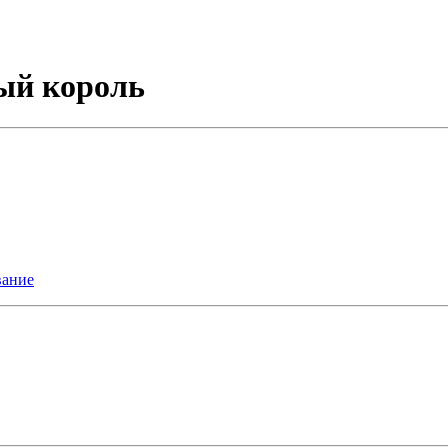
ый король
вание