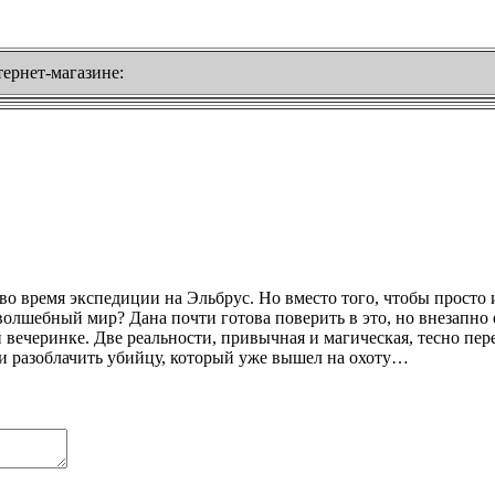
ернет-магазине:
о время экспедиции на Эльбрус. Но вместо того, чтобы просто и
, волшебный мир? Дана почти готова поверить в это, но внезапн
 вечеринке. Две реальности, привычная и магическая, тесно пер
 и разоблачить убийцу, который уже вышел на охоту…