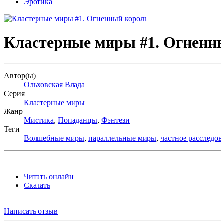
Эротика
Кластерные миры #1. Огненн
Автор(ы)
Ольховская Влада
Серия
Кластерные миры
Жанр
Мистика
,
Попаданцы
,
Фэнтези
Теги
Волшебные миры
,
параллельные миры
,
частное расследо
Читать онлайн
Скачать
Написать отзыв